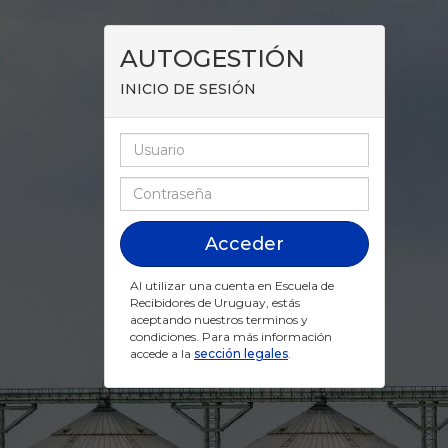
AUTOGESTIÓN
INICIO DE SESIÓN
Al utilizar una cuenta en
Escuela de
Recibidores de Uruguay
, estás
aceptando nuestros terminos y
condiciones. Para más información
accede a la
sección legales
.